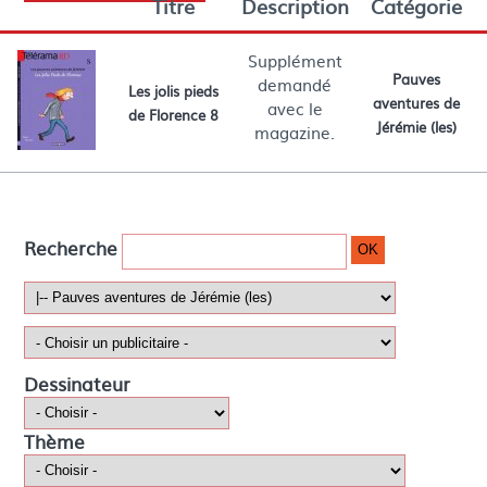
Titre
Description
Catégorie
Supplément
Pauves
demandé
Les jolis pieds
aventures de
avec le
de Florence 8
Jérémie (les)
magazine.
Télérama
Recherche
OK
Dessinateur
Thème