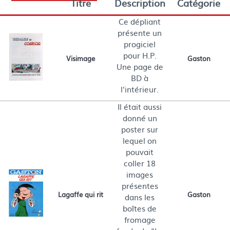
Titre
Description
Catégorie
Ce dépliant
présente un
progiciel
pour H.P.
Visimage
Gaston
Une page de
BD à
l'intérieur.
Il était aussi
donné un
poster sur
lequel on
pouvait
coller 18
images
présentes
Lagaffe qui rit
Gaston
dans les
boîtes de
fromage