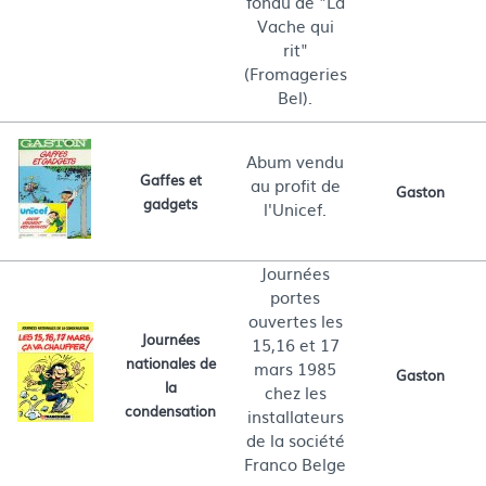
fondu de "La
Vache qui
rit"
(Fromageries
Bel).
Abum vendu
Gaffes et
au profit de
Gaston
gadgets
l'Unicef.
Journées
portes
ouvertes les
Journées
15,16 et 17
nationales de
mars 1985
Gaston
la
chez les
condensation
installateurs
de la société
Franco Belge