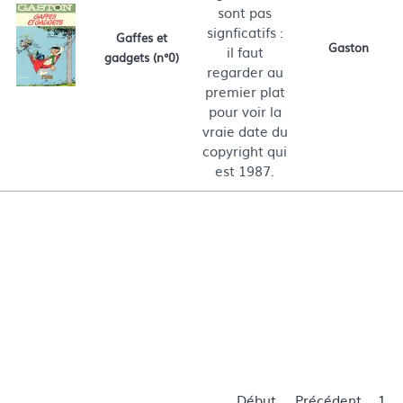
sont pas
signficatifs :
Gaffes et
Gaston
il faut
gadgets (n°0)
regarder au
premier plat
pour voir la
vraie date du
copyright qui
est 1987.
Cogelog
La vache qui rit
Unicef
Franco Belge
F.F.D..T. + Dow
F.F.D.T.
Cérit
Canon
Tifa
Début
Précédent
1