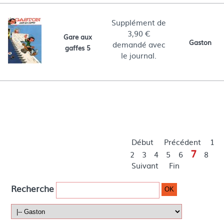
Supplément de
3,90 €
Gare aux
Gaston
demandé avec
gaffes 5
le journal.
Le Soir
Journal de Spirou
Sud-ouest la République l'Eclair la Charente
libre la Dordogne libre
Début
Précédent
1
7
2
3
4
5
6
8
Suivant
Fin
Recherche
OK